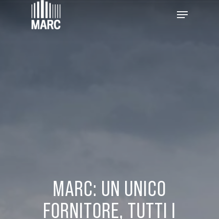
Skip
Menu
to
main
Close
content
Menu
MARC: UN UNICO
FORNITORE, TUTTI I